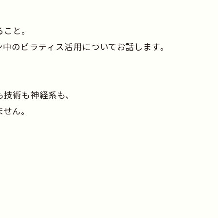
ること。
ン中のピラティス活用についてお話します。
も技術も神経系も、
ません。