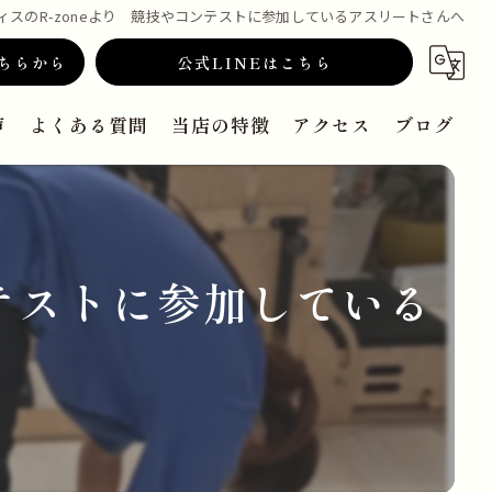
ィスのR-zoneより 競技やコンテストに参加しているアスリートさんへ
ちらから
公式LINEはこちら
声
よくある質問
当店の特徴
アクセス
ブログ
マシン
スクール
ンテストに参加している
資格
マンツーマン
女性