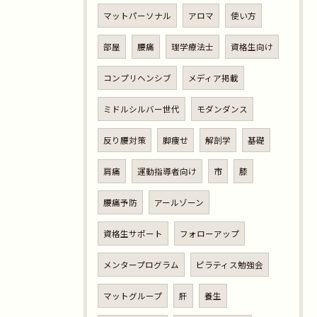
マットパーソナル
アロマ
使い方
部屋
腰痛
理学療法士
資格生向け
コンプリヘンシブ
メディア掲載
ミドルシルバー世代
モダンダンス
反り腰対策
脚痩せ
解剖学
基礎
肩痛
運動指導者向け
市
膝
腰痛予防
アールゾーン
資格生サポート
フォローアップ
メンタープログラム
ピラティス勉強会
マットグループ
肝
養生