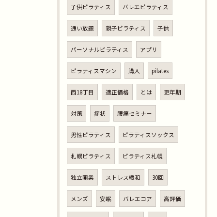
子供ピラティス
バレエピラティス
通い放題
親子ピラティス
子供
パーソナルピラティス
アプリ
ピラティスマシン
購入
pilates
西18丁目
適正価格
とは
更年期
対策
症状
腰痛セミナー
男性ピラティス
ピラティスソックス
札幌ピラティス
ピラティス札幌
独立開業
ストレス緩和
30回
メンズ
安眠
バレエコア
高評価