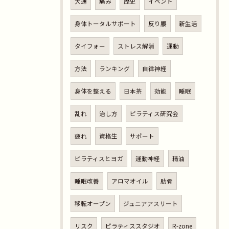
大通
痛み
歴史
イベント
身体トータルサポート
反り腰
新生活
タイフォー
ストレス解消
運動
方法
ランキング
自律神経
身体を整える
日本茶
効能
睡眠
乱れ
治し方
ピラティス研究会
疲れ
資格生
サポート
ピラティスとヨガ
運動神経
精油
睡眠改善
アロマオイル
肋骨
移転オープン
ジュニアアスリート
リスク
ピラティススタジオ
R-zone