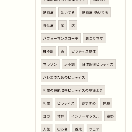
筋肉痛
効いてる
筋肉痛=効いてる
慢性痛
脳
店
パフォーマンスコーチ
肩こりママ
腰不調
香
ピラティス整体
マラソン
足不調
身体調律ピラティス
バレエのためのピラティス
札幌の機能改善ピラティスの現場より
札幌
ピラティス
おすすめ
体験
ヨガ
体幹
インナーマッスル
姿勢
人気
初心者
養成
ウェア