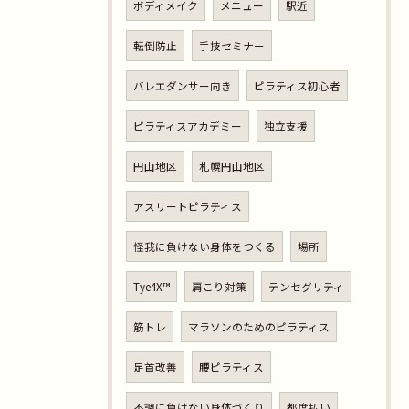
ボディメイク
メニュー
駅近
転倒防止
手技セミナー
バレエダンサー向き
ピラティス初心者
ピラティスアカデミー
独立支援
円山地区
札幌円山地区
アスリートピラティス
怪我に負けない身体をつくる
場所
Tye4X™︎
肩こり対策
テンセグリティ
筋トレ
マラソンのためのピラティス
足首改善
腰ピラティス
不調に負けない身体づくり
都度払い