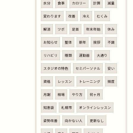
水分
食事
カロリー
計算
減量
変わります
改善
冷え
むくみ
解消
ツボ
足首
年末年始
休み
お知らせ
整体
新年
挨拶
不調
リハビリ
種類
運動器
大通り
スタジオの特色
セミパーソナル
安い
資格
レッスン
トレーニング
頻度
月謝
相場
やり方
何ヶ月
知恵袋
札幌市
オンラインレッスン
姿勢改善
向かない人
更新なし