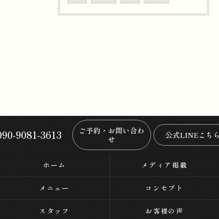
ご予約・お問い合わ
090-9081-3613
公式LINEこち
せ
ホーム
メディア掲載
メニュー
コンセプト
スタッフ
お客様の声