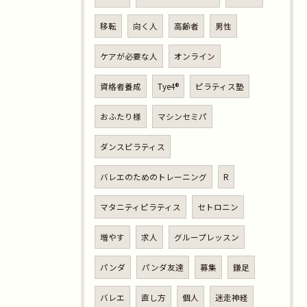
移転
向く人
高齢者
男性
ケアが必要な人
オンライン
資格者養成
Tye4®︎
ピラティス塾
おふたり様
マシンセミパ
ダンスピラティス
バレエのためのトレーニング
R
マタニティピラティス
セトロニン
増やす
求人
グループレッスン
パンダ
パンダ友達
募集
鎌足
バレエ
直し方
個人
迷走神経